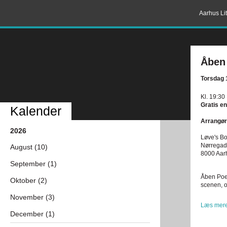
Aarhus Lit
Åben
Torsdag 
Kl. 19:30
Gratis en
Kalender
Arrangør
2026
Løve's Bo
Nørregad
August (10)
8000 Aar
September (1)
Åben Poet
Oktober (2)
scenen, o
November (3)
Læs mere
December (1)