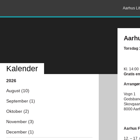
Aarhus Lit
Aarhu
Torsdag 
Kalender
Kl. 14:00
Gratis en
2026
Arrangør
August (10)
Vogn 1
Godsban
September (1)
Skovgaar
8000 Aar
Oktober (2)
November (3)
Aarhus Fi
December (1)
12. – 17.