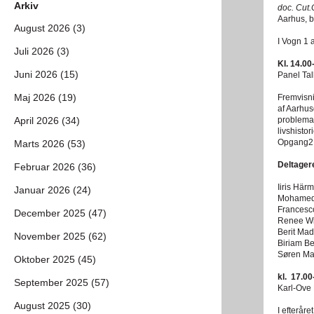
Arkiv
doc. Cut.
Aarhus, b
August 2026 (3)
I Vogn 1 
Juli 2026 (3)
Kl. 14.00
Juni 2026 (15)
Panel Tal
Maj 2026 (19)
Fremvisni
af Aarhus
problemat
April 2026 (34)
livshisto
Opgang2 s
Marts 2026 (53)
Deltager
Februar 2026 (36)
Iiris Här
Januar 2026 (24)
Mohamed 
Francesco
December 2025 (47)
Renee Wi
Berit Ma
November 2025 (62)
Biriam Be
Søren Ma
Oktober 2025 (45)
kl. 17.00
September 2025 (57)
Karl-Ove
August 2025 (30)
I efterår