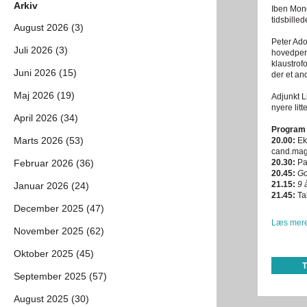
Arkiv
Iben Mond
tidsbilled
August 2026 (3)
Peter Ado
Juli 2026 (3)
hovedpers
klaustrof
Juni 2026 (15)
der et a
Maj 2026 (19)
Adjunkt L
nyere lit
April 2026 (34)
Program
Marts 2026 (53)
20.00:
Eks
cand.mag
Februar 2026 (36)
20.30:
Pa
20.45:
G
21.15:
9 
Januar 2026 (24)
21.45:
Tak
December 2025 (47)
Læs mere
November 2025 (62)
Oktober 2025 (45)
September 2025 (57)
August 2025 (30)