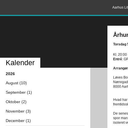
Aarhus Lit
Århun
Torsdag 
Kl. 20:00
Entré
: G
Kalender
Arrangør
2026
Løves Bo
Nørregad
August (10)
8000 Aar
September (1)
Hvad har 
Oktober (2)
fremtidss
November (3)
De senest
spor man 
December (1)
isoleret 