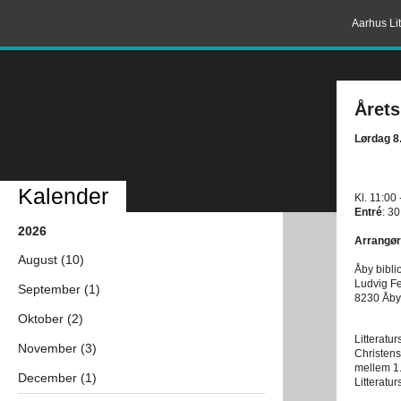
Aarhus Lit
Årets
Lørdag 8
Kalender
Kl. 11:00 
Entré
: 30
2026
Arrangør
August (10)
Åby bibli
Ludvig Fe
September (1)
8230 Åby
Oktober (2)
Litteratu
November (3)
Christens
mellem 1.
December (1)
Litteratu