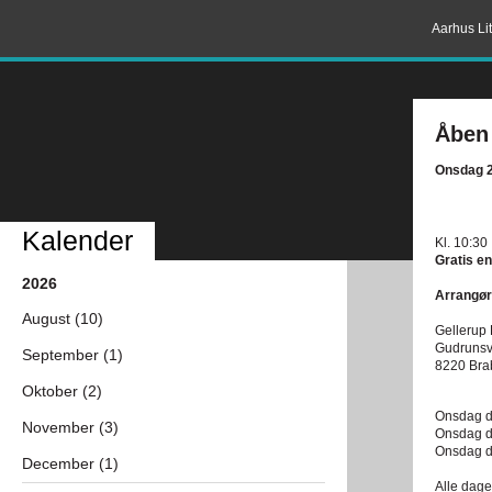
Aarhus Lit
Åben
Onsdag 2
Kalender
Kl. 10:30
Gratis en
2026
Arrangør
August (10)
Gellerup 
Gudrunsv
September (1)
8220 Bra
Oktober (2)
Onsdag d
November (3)
Onsdag d.
Onsdag d
December (1)
Alle dage