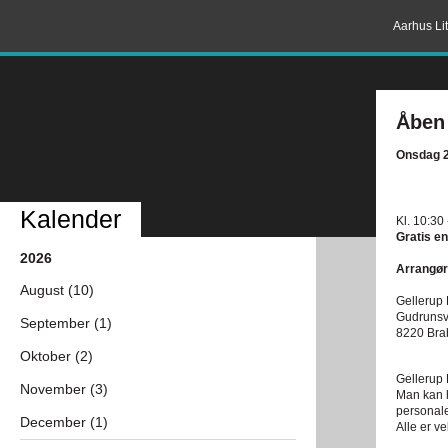
Aarhus Lit
Åben
Onsdag 2
Kalender
Kl. 10:30
Gratis en
2026
Arrangør
August (10)
Gellerup 
Gudrunsv
September (1)
8220 Bra
Oktober (2)
Gellerup B
November (3)
Man kan h
personale
December (1)
Alle er v