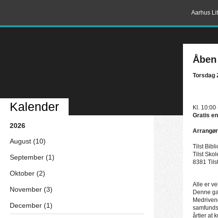
Aarhus Lit
Åben
Torsdag 
Kalender
Kl. 10:00 
Gratis en
2026
Arrangør
August (10)
Tilst Bibl
Tilst Sko
September (1)
8381 Tils
Oktober (2)
Alle er v
November (3)
Denne gan
Medrivend
December (1)
samfundsm
årtier at