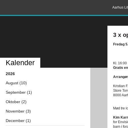
Aarhus Lit
3 x o
Fredag 5
Kalender
Kl. 16:00
Gratis en
2026
Arrangør
August (10)
Kristian F
Store Tor
September (1)
8000 Aar
Oktober (2)
Mød tre l
November (3)
Kim Karm
December (1)
for Envis
barn i fo