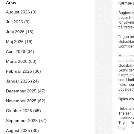
Arkiv
Kæmpe ud
August 2026 (3)
Bogfesten
bøger til
Juli 2026 (3)
for virkel
på tredje
Juni 2026 (15)
”Ingen be
Maj 2026 (19)
tilstrækk
Gorm den
April 2026 (34)
Men der e
op med bø
Marts 2026 (53)
Godsbanen
Skønlitte
Februar 2026 (36)
bøger, po
som i ind
Januar 2026 (24)
f.eks. no
udvalget
December 2025 (47)
Oplev div
November 2025 (62)
I løbet af
Oktober 2025 (45)
Theisen,
Lillelund
September 2025 (57)
Thybo. De
bog.
August 2025 (30)