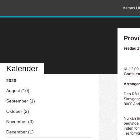
Aarhus Lit
Prov
Fredag 2
Kalender
Kl. 12:00
Gratis en
2026
Arrangør
August (10)
Den Rå H
Skovgaar
September (1)
8000 Aar
Oktober (2)
Nu kan b
November (3)
begynde a
inden for 
December (1)
Tre forry