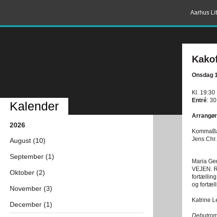
Aarhus Lit
Kakof
Onsdag 1
Kl. 19:30
Entré
: 30
Kalender
Arrangør
2026
KommaBa
Jens Chr.
August (10)
September (1)
Maria Ge
VEJEN. 
Oktober (2)
fortællin
og fortæ
November (3)
Katrine L
December (1)
Debutroma