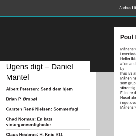
Aarhus Lit
Poul
Månens fej
i overfla
Heller ikk
af en and
Ugens digt – Daniel
by
hvis lys a
Mantel
Månen he
som grupp
stirrer sig
Albert Petersen: Send dem hjem
Et indre 
Huset ale
Brian P. Ørnbøl
i eget o
Månens fe
Carsten René Nielsen: Sommerfugl
Chad Norman: En kats
vintergenvordigheder
Claus Høxbroe: H. Knip #11