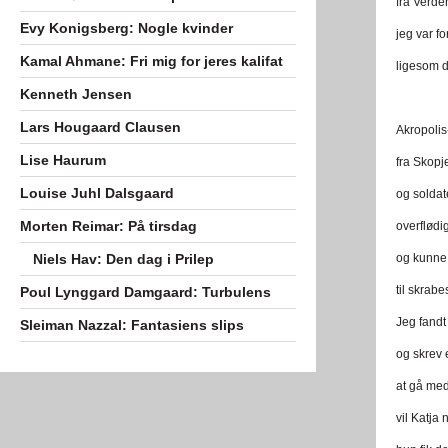
fra Verde
Evy Konigsberg: Nogle kvinder
jeg var for
Kamal Ahmane: Fri mig for jeres kalifat
ligesom d
Kenneth Jensen
Lars Hougaard Clausen
Akropolis
Lise Haurum
fra Skopj
Louise Juhl Dalsgaard
og soldat
Morten Reimar: På tirsdag
overflødi
Niels Hav: Den dag i Prilep
og kunne b
til skrabe
Poul Lynggard Damgaard: Turbulens
Jeg fandt
Sleiman Nazzal: Fantasiens slips
og skrev e
at gå med
vil Katja