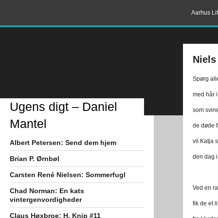
Aarhus Lit
Niels
Spørg all
med hår i
Ugens digt – Daniel
som svine
Mantel
de døde f
vil Katja
Albert Petersen: Send dem hjem
den dag i
Brian P. Ørnbøl
Carsten René Nielsen: Sommerfugl
Ved en ra
Chad Norman: En kats
vintergenvordigheder
fik de et 
Claus Høxbroe: H. Knip #11