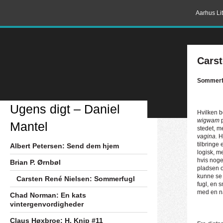
Aarhus Lit
Cars
Sommerf
Ugens digt – Daniel
Hvilken b
wigwam
Mantel
stedet, m
vagina.
H
tilbringe
Albert Petersen: Send dem hjem
logisk, me
hvis nog
Brian P. Ørnbøl
pladsen o
kunne se
Carsten René Nielsen: Sommerfugl
fugl, en 
med en nå
Chad Norman: En kats
vintergenvordigheder
Claus Høxbroe: H. Knip #11