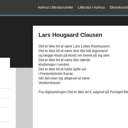
Aarhus Litteraturcenter
Litteratur i Aarhus
Skrivekunst
Lars Hougaard Clausen
Det er ikke let at være Lars Lokke Rasmussen.
Det er ikke let at være den lille blå legomand
og lægge klods på klods om benet på sig selv.
Det er ikke let at være den største
klodsmajor i verden.
Det er ikke let at lukke gylle ud
i Frederiksholm Kanal,
når det viser sig alligevel at være
Verdenshavet.
Fra digtsamlingen
Det er ikke let II
, udgivet på Forlaget M