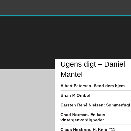
Ugens digt – Daniel
Mantel
Albert Petersen: Send dem hjem
Brian P. Ørnbøl
Carsten René Nielsen: Sommerfugl
Chad Norman: En kats
vintergenvordigheder
Claus Høxbroe: H. Knip #11