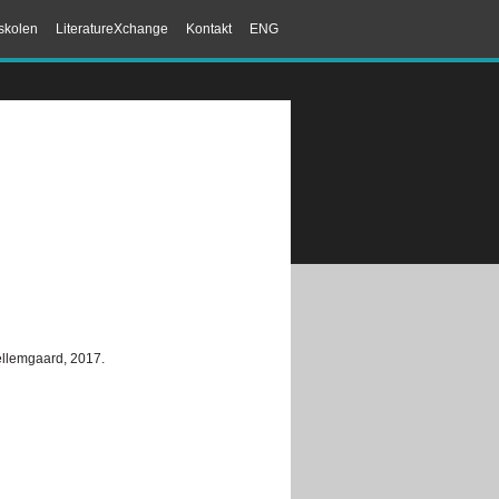
skolen
LiteratureXchange
Kontakt
ENG
ellemgaard, 2017.