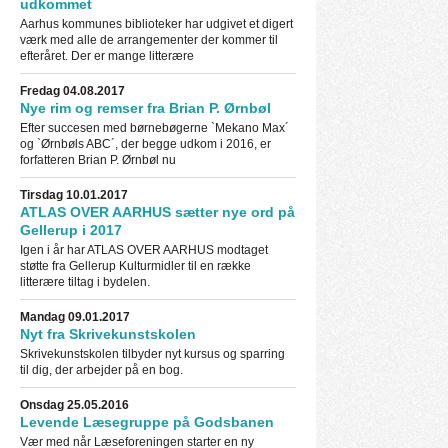
udkommet
Aarhus kommunes biblioteker har udgivet et digert
værk med alle de arrangementer der kommer til
efteråret. Der er mange litterære
Fredag 04.08.2017
Nye rim og remser fra Brian P. Ørnbøl
Efter succesen med børnebøgerne `Mekano Max´
og `Ørnbøls ABC´, der begge udkom i 2016, er
forfatteren Brian P. Ørnbøl nu
Tirsdag 10.01.2017
ATLAS OVER AARHUS sætter nye ord på
Gellerup i 2017
Igen i år har ATLAS OVER AARHUS modtaget
støtte fra Gellerup Kulturmidler til en række
litterære tiltag i bydelen.
Mandag 09.01.2017
Nyt fra Skrivekunstskolen
Skrivekunstskolen tilbyder nyt kursus og sparring
til dig, der arbejder på en bog.
Onsdag 25.05.2016
Levende Læsegruppe på Godsbanen
Vær med når Læseforeningen starter en ny