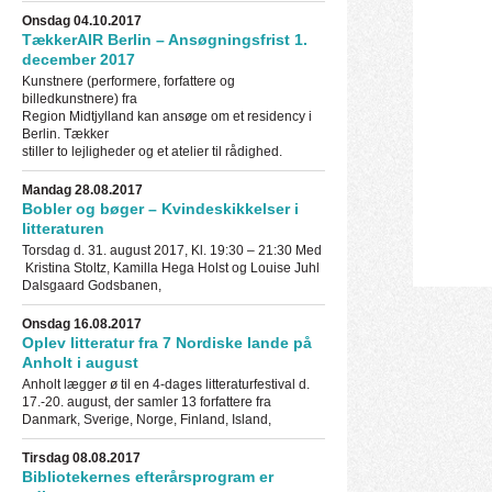
Onsdag 04.10.2017
TækkerAIR Berlin – Ansøgningsfrist 1.
december 2017
Kunstnere (performere, forfattere og
billedkunstnere) fra
Region Midtjylland kan ansøge om et residency i
Berlin. Tækker
stiller to lejligheder og et atelier til rådighed.
Mandag 28.08.2017
Bobler og bøger – Kvindeskikkelser i
litteraturen
Torsdag d. 31. august 2017, Kl. 19:30 – 21:30 Med
Kristina Stoltz, Kamilla Hega Holst og Louise Juhl
Dalsgaard Godsbanen,
Onsdag 16.08.2017
Oplev litteratur fra 7 Nordiske lande på
Anholt i august
Anholt lægger ø til en 4-dages litteraturfestival d.
17.-20. august, der samler 13 forfattere fra
Danmark, Sverige, Norge, Finland, Island,
Tirsdag 08.08.2017
Bibliotekernes efterårsprogram er