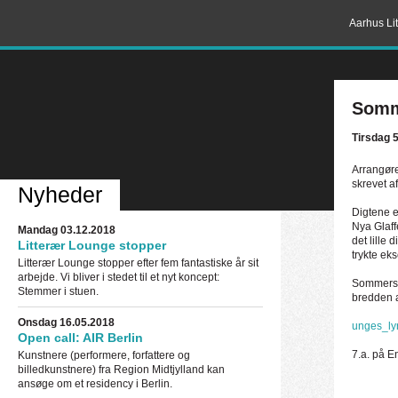
Aarhus Lit
Somm
Tirsdag 5
Arrangør
skrevet a
Nyheder
Digtene e
Nya Glaff
Mandag 03.12.2018
det lille
Litterær Lounge stopper
trykte ek
Litterær Lounge stopper efter fem fantastiske år sit
arbejde. Vi bliver i stedet til et nyt koncept:
Sommerst
Stemmer i stuen.
bredden 
Onsdag 16.05.2018
unges_ly
Open call: AIR Berlin
7.a. på En
Kunstnere (performere, forfattere og
billedkunstnere) fra Region Midtjylland kan
ansøge om et residency i Berlin.