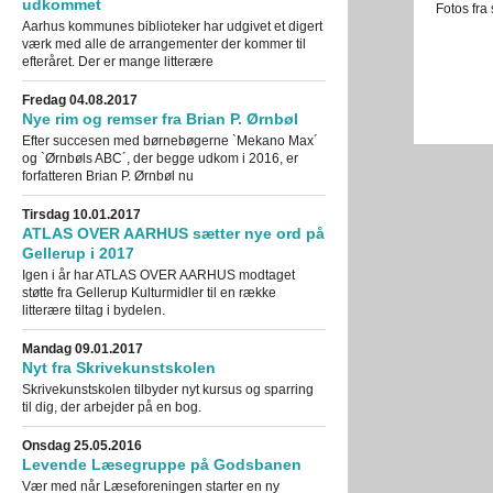
udkommet
Fotos fra
Aarhus kommunes biblioteker har udgivet et digert
værk med alle de arrangementer der kommer til
efteråret. Der er mange litterære
Fredag 04.08.2017
Nye rim og remser fra Brian P. Ørnbøl
Efter succesen med børnebøgerne `Mekano Max´
og `Ørnbøls ABC´, der begge udkom i 2016, er
forfatteren Brian P. Ørnbøl nu
Tirsdag 10.01.2017
ATLAS OVER AARHUS sætter nye ord på
Gellerup i 2017
Igen i år har ATLAS OVER AARHUS modtaget
støtte fra Gellerup Kulturmidler til en række
litterære tiltag i bydelen.
Mandag 09.01.2017
Nyt fra Skrivekunstskolen
Skrivekunstskolen tilbyder nyt kursus og sparring
til dig, der arbejder på en bog.
Onsdag 25.05.2016
Levende Læsegruppe på Godsbanen
Vær med når Læseforeningen starter en ny