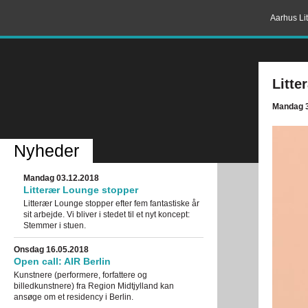
Aarhus Lit
Litte
Mandag 
Nyheder
Mandag 03.12.2018
Litterær Lounge stopper
Litterær Lounge stopper efter fem fantastiske år
sit arbejde. Vi bliver i stedet til et nyt koncept:
Stemmer i stuen.
Onsdag 16.05.2018
Open call: AIR Berlin
Kunstnere (performere, forfattere og
billedkunstnere) fra Region Midtjylland kan
ansøge om et residency i Berlin.