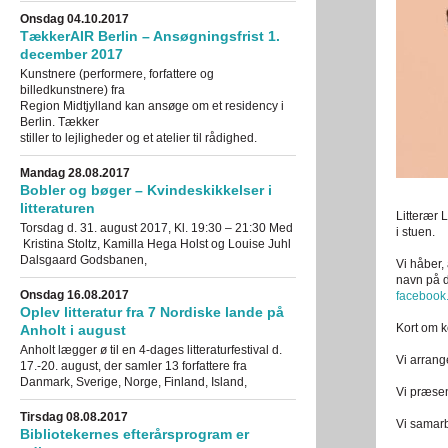
Onsdag 04.10.2017
TækkerAIR Berlin – Ansøgningsfrist 1.
december 2017
Kunstnere (performere, forfattere og
billedkunstnere) fra
Region Midtjylland kan ansøge om et residency i
Berlin. Tækker
stiller to lejligheder og et atelier til rådighed.
Mandag 28.08.2017
Bobler og bøger – Kvindeskikkelser i
litteraturen
Litterær L
Torsdag d. 31. august 2017, Kl. 19:30 – 21:30 Med
i stuen.
Kristina Stoltz, Kamilla Hega Holst og Louise Juhl
Dalsgaard Godsbanen,
Vi håber, 
navn på d
Onsdag 16.08.2017
facebook
Oplev litteratur fra 7 Nordiske lande på
Kort om k
Anholt i august
Anholt lægger ø til en 4-dages litteraturfestival d.
Vi arrang
17.-20. august, der samler 13 forfattere fra
Danmark, Sverige, Norge, Finland, Island,
Vi præsen
Tirsdag 08.08.2017
Vi samarb
Bibliotekernes efterårsprogram er