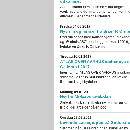
udkommet
Aarhus kommunes biblioteker har udgivet et 
værk med alle de arrangementer der kommer 
efteråret. Der er mange litterære
Fredag 04.08.2017
Nye rim og remser fra Brian P. Ørnb
Efter succesen med børnebøgerne `Mekano
og `Ørnbøls ABC´, der begge udkom i 2016, 
forfatteren Brian P. Ørnbøl nu
Tirsdag 10.01.2017
ATLAS OVER AARHUS sætter nye o
Gellerup i 2017
Igen i år har ATLAS OVER AARHUS modtag
støtte fra Gellerup Kulturmidler til en række
litterære tiltag i bydelen.
Mandag 09.01.2017
Nyt fra Skrivekunstskolen
Skrivekunstskolen tilbyder nyt kursus og spa
til dig, der arbejder på en bog.
Onsdag 25.05.2016
Levende Læsegruppe på Godsban
Vær med når Læseforeningen starter en ny