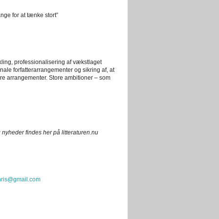
nge for at tænke stort”
kling, professionalisering af vækstlaget
ionale forfatterarrangementer og sikring af, at
andre arrangementer. Store ambitioner – som
yheder findes her på litteraturen.nu
hris@gmail.com