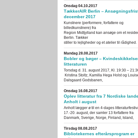
Onsdag 04.10.2017
TækkerAIR Berlin – Ansøgningsfrist
december 2017
Kunstnere (performere, forfattere og
billedkunstnere) fra
Region Midtjylland kan ansøge om et reside
Berlin. Tækker
stiller to lejligheder og et atelier til rådighed.
Mandag 28.08.2017
Bobler og bøger – Kvindeskikkelser
litteraturen
Torsdag d. 31. august 2017, Kl. 19:30 – 21:
Kristina Stoltz, Kamilla Hega Holst og Louis
Dalsgaard Godsbanen,
Onsdag 16.08.2017
Oplev litteratur fra 7 Nordiske land
Anholt i august
Anholt lægger ø til en 4-dages litteraturfestiv
17.-20. august, der samler 13 forfattere fra
Danmark, Sverige, Norge, Finland, Island,
Tirsdag 08.08.2017
Bibliotekernes efterårsprogram er