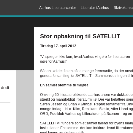
Aarhus Litteraturcenter
Litteratur i Aarhus
Skrivekunst
Stor opbakning til SATELLIT
Tirsdag 17. april 2012
”Vi spørger ikke kun, hvad Aarhus vil gøre for litteraturen –
gøre for Aarhus!”
Sådan lød det fra en af de mange fremmødte, da der onsdag
generalforsamling for SATELLIT – Sammenslutningen til fr
En samlet stemme til miljøet
år sit
Omkring 60 litteraturelskende aarhusianere var dukket op
stærkt og mangfoldigt litteraturmiljø. Der var forfattere
Søren Jessen og Brian P. Ørnbøl. Repræsentanter fra Univer
mange forlag – bl.a. Klim, Replikant, Siesta, After Hand o
ORD, Poetklub Aarhus og Litteraturen på Scenen – og en
SATELLIT vil fungere som et samlet talerør for byens mang
institutioner. En stemme, der kan forklare, hvad litterature
med byens nye kulturpolitik.