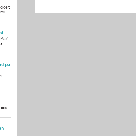
digert
til
øl
 Max´
er
rd på
et
rring
en