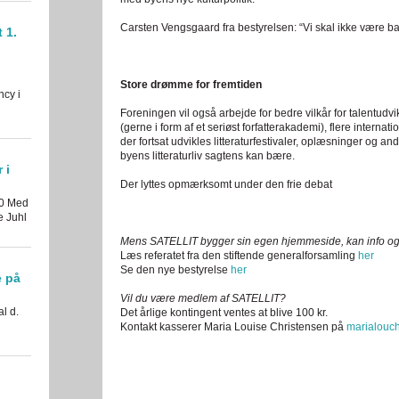
Carsten Vengsgaard fra bestyrelsen: “Vi skal ikke være ba
 1.
Store drømme for fremtiden
ncy i
Foreningen vil også arbejde for bedre vilkår for talentudvi
(gerne i form af et seriøst forfatterakademi), flere internat
der fortsat udvikles litteraturfestivaler, oplæsninger og 
byens litteraturliv sagtens kan bære.
 i
Der lyttes opmærksomt under den frie debat
30 Med
e Juhl
Mens SATELLIT bygger sin egen hjemmeside, kan info og n
Læs referatet fra den stiftende generalforsamling
her
Se den nye bestyrelse
her
e på
Vil du være medlem af SATELLIT?
al d.
Det årlige kontingent ventes at blive 100 kr.
Kontakt kasserer Maria Louise Christensen på
marialouc