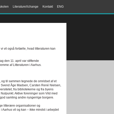
skolen
LiteratureXchange
Kontakt
ENG
 vi vil også fortælle, hvad litteraturen kan
 den 11. april var stiftende
emme af Litteraturen i Aarhus.
, og til sammen tegnede de omridset af et
 som Svend Åge Madsen, Carsten René Nielsen,
sitetet, fra bibliotekerne og fra byens
g Nulpunkt. Aktive foreninger som Vild med
 god samling andre nysgerrige borgere.
e litterære organisationer og
n i Aarhus vil og kan – ikke mindst i arbejdet