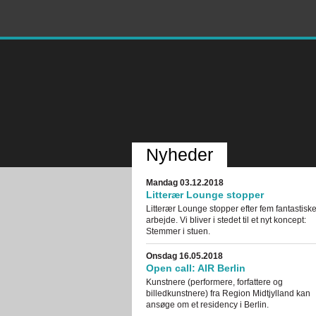
Nyheder
Mandag 03.12.2018
Litterær Lounge stopper
Litterær Lounge stopper efter fem fantastiske 
arbejde. Vi bliver i stedet til et nyt koncept:
Stemmer i stuen.
Onsdag 16.05.2018
Open call: AIR Berlin
Kunstnere (performere, forfattere og
billedkunstnere) fra Region Midtjylland kan
ansøge om et residency i Berlin.