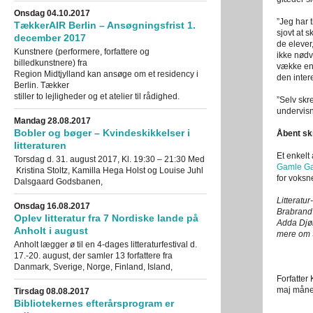
Onsdag 04.10.2017
”Jeg har t
TækkerAIR Berlin – Ansøgningsfrist 1.
sjovt at s
december 2017
de elever
Kunstnere (performere, forfattere og
ikke nødv
billedkunstnere) fra
vække en 
Region Midtjylland kan ansøge om et residency i
den inter
Berlin. Tækker
stiller to lejligheder og et atelier til rådighed.
”Selv skre
undervisni
Mandag 28.08.2017
Bobler og bøger – Kvindeskikkelser i
Åbent sk
litteraturen
Et enkelt
Torsdag d. 31. august 2017, Kl. 19:30 – 21:30 Med
Gamle G
Kristina Stoltz, Kamilla Hega Holst og Louise Juhl
for voksn
Dalsgaard Godsbanen,
Litteratu
Onsdag 16.08.2017
Brabrand 
Oplev litteratur fra 7 Nordiske lande på
Adda Djør
Anholt i august
mere om 
Anholt lægger ø til en 4-dages litteraturfestival d.
17.-20. august, der samler 13 forfattere fra
Danmark, Sverige, Norge, Finland, Island,
Forfatter
maj måned
Tirsdag 08.08.2017
Bibliotekernes efterårsprogram er