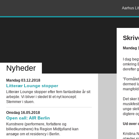
Aarhus Lit
Skri
Mandag 1
I dag beg
omkring B
Nyheder
derefter 
”Formålet
Mandag 03.12.2018
dermed læ
Litterær Lounge stopper
mangfoldi
Litterær Lounge stopper efter fem fantastiske år sit
arbejde. Vi bliver i stedet til et nyt koncept:
Det sker b
Stemmer i stuen.
musikfest
unge skri
Onsdag 16.05.2018
digtere o
Open call: AIR Berlin
Ud over 
Kunstnere (performere, forfattere og
billedkunstnere) fra Region Midtjylland kan
Kristina 
ansøge om et residency i Berlin.
glæder si