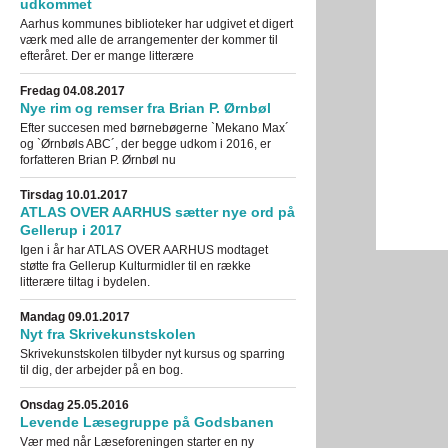
udkommet
Aarhus kommunes biblioteker har udgivet et digert
værk med alle de arrangementer der kommer til
efteråret. Der er mange litterære
Fredag 04.08.2017
Nye rim og remser fra Brian P. Ørnbøl
Efter succesen med børnebøgerne `Mekano Max´
og `Ørnbøls ABC´, der begge udkom i 2016, er
forfatteren Brian P. Ørnbøl nu
Tirsdag 10.01.2017
ATLAS OVER AARHUS sætter nye ord på
Gellerup i 2017
Igen i år har ATLAS OVER AARHUS modtaget
støtte fra Gellerup Kulturmidler til en række
litterære tiltag i bydelen.
Mandag 09.01.2017
Nyt fra Skrivekunstskolen
Skrivekunstskolen tilbyder nyt kursus og sparring
til dig, der arbejder på en bog.
Onsdag 25.05.2016
Levende Læsegruppe på Godsbanen
Vær med når Læseforeningen starter en ny