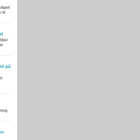
digert
til
øl
 Max´
er
rd på
et
rring
en