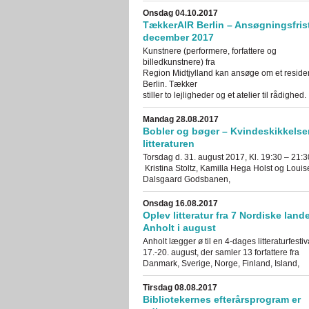
Onsdag 04.10.2017
TækkerAIR Berlin – Ansøgningsfrist
december 2017
Kunstnere (performere, forfattere og
billedkunstnere) fra
Region Midtjylland kan ansøge om et reside
Berlin. Tækker
stiller to lejligheder og et atelier til rådighed.
Mandag 28.08.2017
Bobler og bøger – Kvindeskikkelser
litteraturen
Torsdag d. 31. august 2017, Kl. 19:30 – 21:
Kristina Stoltz, Kamilla Hega Holst og Louis
Dalsgaard Godsbanen,
Onsdag 16.08.2017
Oplev litteratur fra 7 Nordiske land
Anholt i august
Anholt lægger ø til en 4-dages litteraturfestiv
17.-20. august, der samler 13 forfattere fra
Danmark, Sverige, Norge, Finland, Island,
Tirsdag 08.08.2017
Bibliotekernes efterårsprogram er