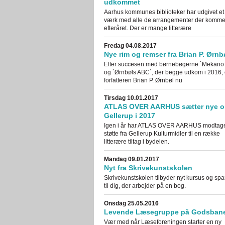
udkommet
Aarhus kommunes biblioteker har udgivet et 
værk med alle de arrangementer der kommer 
efteråret. Der er mange litterære
Fredag 04.08.2017
Nye rim og remser fra Brian P. Ørnb
Efter succesen med børnebøgerne `Mekano
og `Ørnbøls ABC´, der begge udkom i 2016, 
forfatteren Brian P. Ørnbøl nu
Tirsdag 10.01.2017
ATLAS OVER AARHUS sætter nye o
Gellerup i 2017
Igen i år har ATLAS OVER AARHUS modtag
støtte fra Gellerup Kulturmidler til en række
litterære tiltag i bydelen.
Mandag 09.01.2017
Nyt fra Skrivekunstskolen
Skrivekunstskolen tilbyder nyt kursus og spa
til dig, der arbejder på en bog.
Onsdag 25.05.2016
Levende Læsegruppe på Godsban
Vær med når Læseforeningen starter en ny