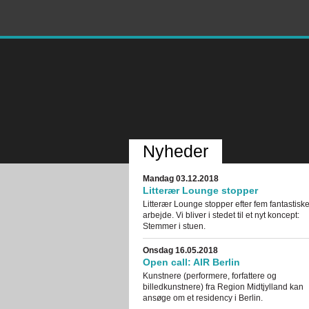
Nyheder
Mandag 03.12.2018
Litterær Lounge stopper
Litterær Lounge stopper efter fem fantastiske 
arbejde. Vi bliver i stedet til et nyt koncept:
Stemmer i stuen.
Onsdag 16.05.2018
Open call: AIR Berlin
Kunstnere (performere, forfattere og
billedkunstnere) fra Region Midtjylland kan
ansøge om et residency i Berlin.