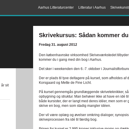
Aarhus Litteraturcenter
Litteratur i Aarhus
Skrivekunst
Skrivekursus: Sådan kommer du
Fredag 31. august 2012
Den københavnske virksomhed Skriveværkstedet tilbyder 
kommer du i gang med din bog i Aarhus.
Det sker i weekenden den 6.-7. oktober i Journalistforbund
Der er plads til tyve deltagere på kurset, som afholdes af d
Korsgaard og Mette de Fine Licht.
år sit
På kurset gennemgås grundlæggende skriveteknikker, så d
opbygning og struktur. Man behøver ikke at have en idé ti
både kursister, der er langt med deres idéer, men som er gå
skrive en bog, men som stadig mangler idéen.
Der vil være oplæg og øvelser omkring dialoger, synopsis,
skriveprocessen fra idé til færdig bog.
Prisen for kurset er 2.995 kroner inklusive moms og dække