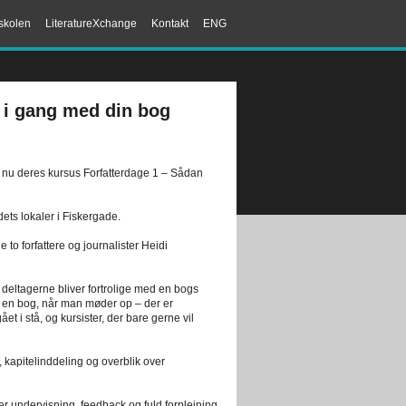
skolen
LiteratureXchange
Kontakt
ENG
 i gang med din bog
nu deres kursus Forfatterdage 1 – Sådan
ets lokaler i Fiskergade.
e to forfattere og journalister Heidi
eltagerne bliver fortrolige med en bogs
l en bog, når man møder op – der er
et i stå, og kursister, der bare gerne vil
 kapitelinddeling og overblik over
r undervisning, feedback og fuld forplejning