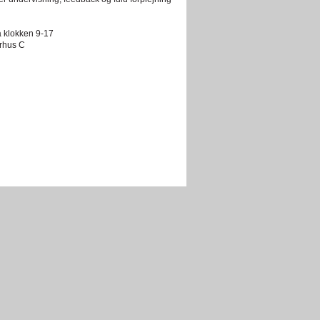
a klokken 9-17
arhus C