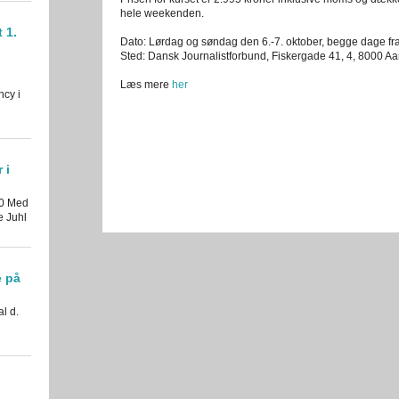
hele weekenden.
 1.
Dato: Lørdag og søndag den 6.-7. oktober, begge dage fr
Sted: Dansk Journalistforbund, Fiskergade 41, 4, 8000 A
Læs mere
her
ncy i
 i
30 Med
e Juhl
e på
al d.