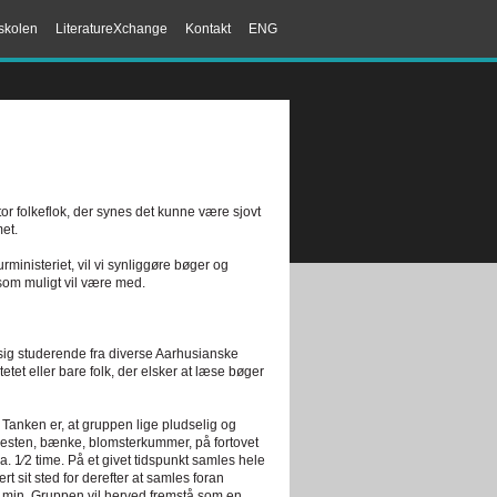
skolen
LiteratureXchange
Kontakt
ENG
tor folkeflok, der synes det kunne være sjovt
et.
ministeriet, vil vi synliggøre bøger og
 som muligt vil være med.
sig studerende fra diverse Aarhusianske
et eller bare folk, der elsker at læse bøger
 Tanken er, at gruppen lige pludselig og
appesten, bænke, blomsterkummer, på fortovet
ca. 1⁄2 time. På et givet tidspunkt samles hele
 sit sted for derefter at samles foran
 5 min. Gruppen vil herved fremstå som en