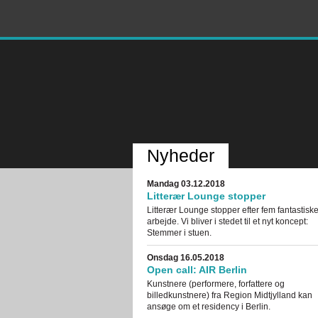
Nyheder
Mandag 03.12.2018
Litterær Lounge stopper
Litterær Lounge stopper efter fem fantastiske 
arbejde. Vi bliver i stedet til et nyt koncept:
Stemmer i stuen.
Onsdag 16.05.2018
Open call: AIR Berlin
Kunstnere (performere, forfattere og
billedkunstnere) fra Region Midtjylland kan
ansøge om et residency i Berlin.