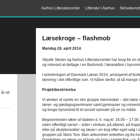
Aarhus Litteraturcenter
Litteratur i Aarhus
Skrivekunst
Læsekroge – flashmob
Mandag 28. april 2014
Skjulte Steder og Aarhus Litteraturcenter har brug for en s
og relevant at deltage i en flashmob / læseaktion i byrumm
I anledningen af Danmark Læser 2014, arrangeret af Kultur
læsning i det offentlige rum. Vi håber derfor, at så mange
Projektbeskrivelse
år sit
Vi ønsker at samle en stor gruppe mennesker – det være 
lærer- og pædagogseminarer samt gymnasier og universitet
og bruge byrummet til et socialt samvær på en ny måde.
Begivenheden løber af stablen d. 6. maj kl. 16.00 – 17.00.
uden offentligt varsel – sider i vinduer, på altaner, på tr
eller på skulptursokler og læser i en bog efter eget valg i 
gruppen på Store Torv. Man ankommer enkeltvis og fra hvert
Domkirken og læser op af hver sin bog i samlet flok i ca.