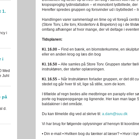
kropssproglig lydinstallation – et monotont lydbillede, de
Herefter spredes gruppen og forsvinder ud i bybilledet – l
 1.
Handlingen varer sammenlagt en time og vil foregå centr
(Store Torv, Lille torv, Klostertorv & Bispetorv) og i de til
omfang afhænger af hvor mange, der vil deltage i eventen
ncy i
Tidsplanen:
Kl. 16.00 –
Find en bænk, en blomsterkumme, en skulpturs
eller en anden krog og læs din bog
 i
Kl. 16.50 –
Alle samles på Store Torv. Gruppen starter fæl
instruktøren, der starter oplæsningen.
30 Med
e Juhl
Kl. 16.55 –
Når Instruktøren forlader gruppen, er det dit cue 
stedet og går hver til sit, lige så stille, som de kom.
I tilfælde af regn bedes alle medbringe en paraply eller sø
e på
porte og trappeopgange og lignende. Her kan man tage Str
baldakiner i det område.
al d.
Du kan tilmelde dig ved at skrive til:
a.dam@suu.dk
Vi har brug for følgende oplysninger af hensyn til koordine
• Din e-mail • Hvilken bog du tænker at læser? • Hvor i by