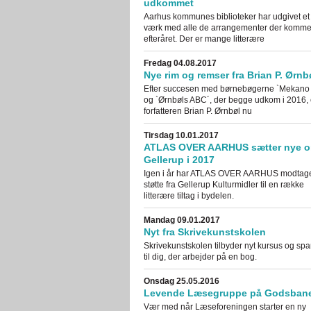
udkommet
Aarhus kommunes biblioteker har udgivet et 
værk med alle de arrangementer der kommer 
efteråret. Der er mange litterære
Fredag 04.08.2017
Nye rim og remser fra Brian P. Ørnb
Efter succesen med børnebøgerne `Mekano
og `Ørnbøls ABC´, der begge udkom i 2016, 
forfatteren Brian P. Ørnbøl nu
Tirsdag 10.01.2017
ATLAS OVER AARHUS sætter nye o
Gellerup i 2017
Igen i år har ATLAS OVER AARHUS modtag
støtte fra Gellerup Kulturmidler til en række
litterære tiltag i bydelen.
Mandag 09.01.2017
Nyt fra Skrivekunstskolen
Skrivekunstskolen tilbyder nyt kursus og spa
til dig, der arbejder på en bog.
Onsdag 25.05.2016
Levende Læsegruppe på Godsban
Vær med når Læseforeningen starter en ny