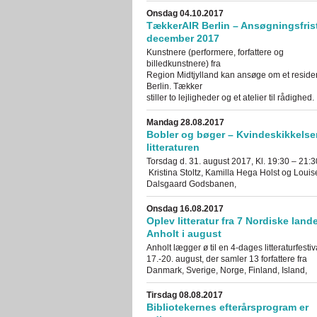
Onsdag 04.10.2017
TækkerAIR Berlin – Ansøgningsfrist
december 2017
Kunstnere (performere, forfattere og
billedkunstnere) fra
Region Midtjylland kan ansøge om et reside
Berlin. Tækker
stiller to lejligheder og et atelier til rådighed.
Mandag 28.08.2017
Bobler og bøger – Kvindeskikkelser
litteraturen
Torsdag d. 31. august 2017, Kl. 19:30 – 21:
Kristina Stoltz, Kamilla Hega Holst og Louis
Dalsgaard Godsbanen,
Onsdag 16.08.2017
Oplev litteratur fra 7 Nordiske land
Anholt i august
Anholt lægger ø til en 4-dages litteraturfestiv
17.-20. august, der samler 13 forfattere fra
Danmark, Sverige, Norge, Finland, Island,
Tirsdag 08.08.2017
Bibliotekernes efterårsprogram er