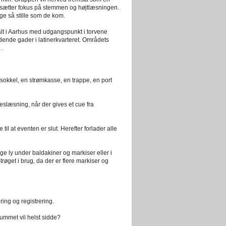
r sætter fokus på stemmen og højtlæsningen.
ige så stille som de kom.
alt i Aarhus med udgangspunkt i torvene
stødende gader i latinerkvarteret. Områdets
.
okkel, en strømkasse, en trappe, en port
leslæsning, når der gives et cue fra
til at eventen er slut. Herefter forlader alle
ge ly under baldakiner og markiser eller i
øget i brug, da der er flere markiser og
ring og registrering.
rummet vil helst sidde?