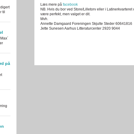
Læs mere på
facebook
digert
NB. Hvis du bor ved Store/Lilletorv eller i Latinerkvarteret 
til
være perfekt, men valget er dit.
Mvh.
Annette Damgaard Foreningen Skjulte Steder 60641816
Jette Sunesen Aarhus Litteraturcenter 2920 9044
øl
 Max´
er
rd på
et
rring
en