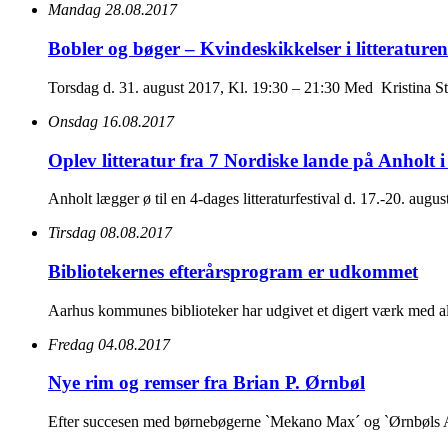
Mandag 28.08.2017
Bobler og bøger – Kvindeskikkelser i litteraturen
Torsdag d. 31. august 2017, Kl. 19:30 – 21:30 Med Kristina S
Onsdag 16.08.2017
Oplev litteratur fra 7 Nordiske lande på Anholt i
Anholt lægger ø til en 4-dages litteraturfestival d. 17.-20. augu
Tirsdag 08.08.2017
Bibliotekernes efterårsprogram er udkommet
Aarhus kommunes biblioteker har udgivet et digert værk med all
Fredag 04.08.2017
Nye rim og remser fra Brian P. Ørnbøl
Efter succesen med børnebøgerne `Mekano Max´ og `Ørnbøls AB