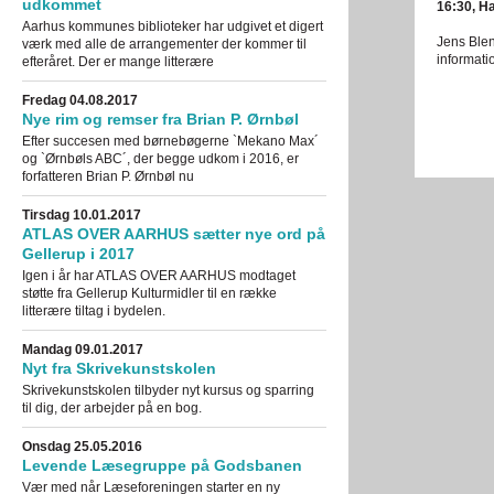
udkommet
16:30, Ha
Aarhus kommunes biblioteker har udgivet et digert
Jens Blen
værk med alle de arrangementer der kommer til
informati
efteråret. Der er mange litterære
Fredag 04.08.2017
Nye rim og remser fra Brian P. Ørnbøl
Efter succesen med børnebøgerne `Mekano Max´
og `Ørnbøls ABC´, der begge udkom i 2016, er
forfatteren Brian P. Ørnbøl nu
Tirsdag 10.01.2017
ATLAS OVER AARHUS sætter nye ord på
Gellerup i 2017
Igen i år har ATLAS OVER AARHUS modtaget
støtte fra Gellerup Kulturmidler til en række
litterære tiltag i bydelen.
Mandag 09.01.2017
Nyt fra Skrivekunstskolen
Skrivekunstskolen tilbyder nyt kursus og sparring
til dig, der arbejder på en bog.
Onsdag 25.05.2016
Levende Læsegruppe på Godsbanen
Vær med når Læseforeningen starter en ny