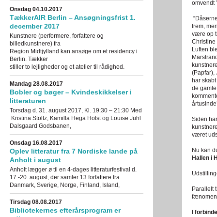
omvendt 
Onsdag 04.10.2017
TækkerAIR Berlin – Ansøgningsfrist 1.
“Dåserne 
december 2017
frem, men
være op t
Kunstnere (performere, forfattere og
Christine
billedkunstnere) fra
Luften bl
Region Midtjylland kan ansøge om et residency i
Marstran
Berlin. Tækker
kunstnere
stiller to lejligheder og et atelier til rådighed.
(Papfar),
har skabt 
Mandag 28.08.2017
de gamle 
Bobler og bøger – Kvindeskikkelser i
kommenter
litteraturen
årtusinde’
Torsdag d. 31. august 2017, Kl. 19:30 – 21:30 Med
Kristina Stoltz, Kamilla Hega Holst og Louise Juhl
Siden har
Dalsgaard Godsbanen,
kunstnere
været uds
Onsdag 16.08.2017
Nu kan du
Oplev litteratur fra 7 Nordiske lande på
Hallen i 
Anholt i august
Anholt lægger ø til en 4-dages litteraturfestival d.
Udstillin
17.-20. august, der samler 13 forfattere fra
Danmark, Sverige, Norge, Finland, Island,
Parallelt
fænomener
Tirsdag 08.08.2017
Bibliotekernes efterårsprogram er
I forbin