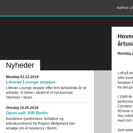
Aarhus Lit
Hoved
årtus
Mandag 
Nyheder
Luft på t
Mandag 03.12.2018
eller bar
Litterær Lounge stopper
besøger H
fra det g
Litterær Lounge stopper efter fem fantastiske år sit
arbejde. Vi bliver i stedet til et nyt koncept:
I 1999 fi
Stemmer i stuen.
performan
Christine 
Onsdag 16.05.2018
90’erne 
Open call: AIR Berlin
den måde 
Kunstnere (performere, forfattere og
med ind i
billedkunstnere) fra Region Midtjylland kan
ansøge om et residency i Berlin.
Selv kald