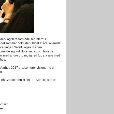
ærk og flere forbindelser internt i
det sammenhold, der i løbet af året allerede
oreningen Satellit også til åben
t melde sig ind i foreningen og, hvor der
u har med andre ord mulighed for, at være med
rhus.
ra Aarhus 2017 præsenterer visionerne om
er.
le på Godsbanen kl. 19.30. Kom og støt op
homsen
nsen