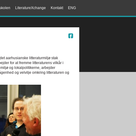
skolen
LiteratureXchange
Kontakt
ENG
 det aarhusianske litteraturmiljø stak
der for at fremme litteraturens vilkår i
miljø og lokalpolitikerne, arbejder
ågenhed og velvilje omkring litteraturen og