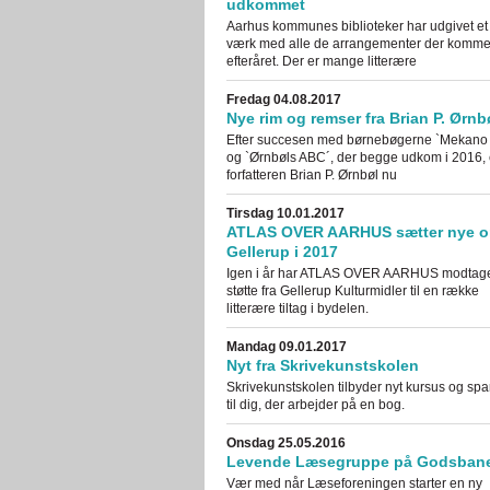
udkommet
Aarhus kommunes biblioteker har udgivet et 
værk med alle de arrangementer der kommer 
efteråret. Der er mange litterære
Fredag 04.08.2017
Nye rim og remser fra Brian P. Ørnb
Efter succesen med børnebøgerne `Mekano
og `Ørnbøls ABC´, der begge udkom i 2016, 
forfatteren Brian P. Ørnbøl nu
Tirsdag 10.01.2017
ATLAS OVER AARHUS sætter nye o
Gellerup i 2017
Igen i år har ATLAS OVER AARHUS modtag
støtte fra Gellerup Kulturmidler til en række
litterære tiltag i bydelen.
Mandag 09.01.2017
Nyt fra Skrivekunstskolen
Skrivekunstskolen tilbyder nyt kursus og spa
til dig, der arbejder på en bog.
Onsdag 25.05.2016
Levende Læsegruppe på Godsban
Vær med når Læseforeningen starter en ny