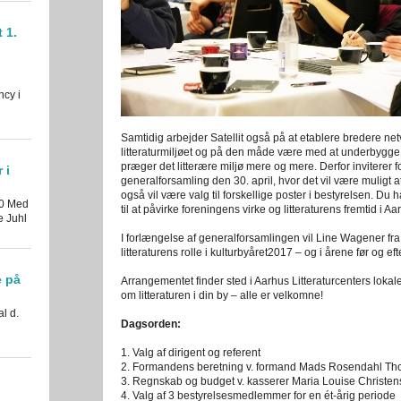
 1.
ncy i
Samtidig arbejder Satellit også på at etablere bredere netv
litteraturmiljøet og på den måde være med at underbygge 
præger det litterære miljø mere og mere. Derfor inviterer f
 i
generalforsamling den 30. april, hvor det vil være muligt a
også vil være valg til forskellige poster i bestyrelsen. D
30 Med
til at påvirke foreningens virke og litteraturens fremtid i Aa
e Juhl
I forlængelse af generalforsamlingen vil Line Wagener f
litteraturens rolle i kulturbyåret2017 – og i årene før og eft
e på
Arrangementet finder sted i Aarhus Litteraturcenters loka
om litteraturen i din by – alle er velkomne!
al d.
Dagsorden:
1. Valg af dirigent og referent
2. Formandens beretning v. formand Mads Rosendahl T
3. Regnskab og budget v. kasserer Maria Louise Christe
4. Valg af 3 bestyrelsesmedlemmer for en ét-årig periode