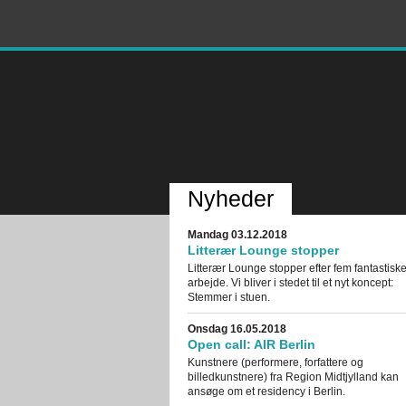
Nyheder
Mandag 03.12.2018
Litterær Lounge stopper
Litterær Lounge stopper efter fem fantastiske 
arbejde. Vi bliver i stedet til et nyt koncept:
Stemmer i stuen.
Onsdag 16.05.2018
Open call: AIR Berlin
Kunstnere (performere, forfattere og
billedkunstnere) fra Region Midtjylland kan
ansøge om et residency i Berlin.