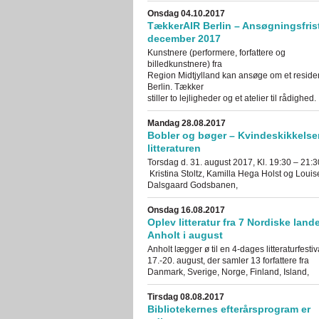
Onsdag 04.10.2017
TækkerAIR Berlin – Ansøgningsfrist
december 2017
Kunstnere (performere, forfattere og
billedkunstnere) fra
Region Midtjylland kan ansøge om et reside
Berlin. Tækker
stiller to lejligheder og et atelier til rådighed.
Mandag 28.08.2017
Bobler og bøger – Kvindeskikkelser
litteraturen
Torsdag d. 31. august 2017, Kl. 19:30 – 21:
Kristina Stoltz, Kamilla Hega Holst og Louis
Dalsgaard Godsbanen,
Onsdag 16.08.2017
Oplev litteratur fra 7 Nordiske land
Anholt i august
Anholt lægger ø til en 4-dages litteraturfestiv
17.-20. august, der samler 13 forfattere fra
Danmark, Sverige, Norge, Finland, Island,
Tirsdag 08.08.2017
Bibliotekernes efterårsprogram er