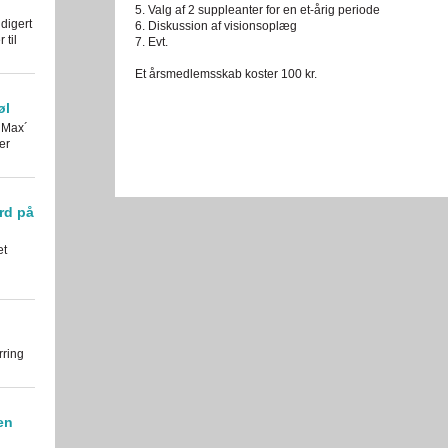
5. Valg af 2 suppleanter for en et-årig periode
digert
6. Diskussion af visionsoplæg
til
7. Evt.
Et årsmedlemsskab koster 100 kr.
øl
 Max´
er
rd på
et
rring
en