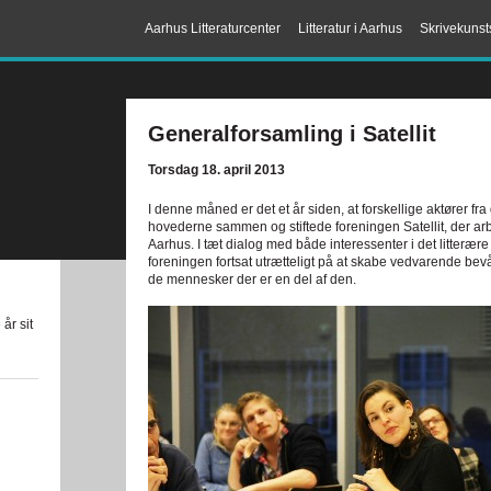
Aarhus Litteraturcenter
Litteratur i Aarhus
Skrivekunst
Generalforsamling i Satellit
Torsdag 18. april 2013
I denne måned er det et år siden, at forskellige aktører fra
hovederne sammen og stiftede foreningen Satellit, der arbej
Aarhus. I tæt dialog med både interessenter i det litterære 
foreningen fortsat utrætteligt på at skabe vedvarende bev
de mennesker der er en del af den.
år sit