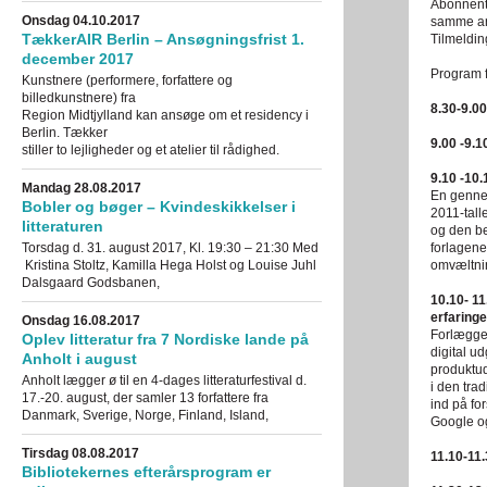
Abonnente
Onsdag 04.10.2017
samme arb
TækkerAIR Berlin – Ansøgningsfrist 1.
Tilmeldin
december 2017
Program 
Kunstnere (performere, forfattere og
billedkunstnere) fra
8.30-9.0
Region Midtjylland kan ansøge om et residency i
Berlin. Tækker
9.00 -9.
stiller to lejligheder og et atelier til rådighed.
9.10 -10.
Mandag 28.08.2017
En gennem
Bobler og bøger – Kvindeskikkelser i
2011-tall
litteraturen
og den be
Torsdag d. 31. august 2017, Kl. 19:30 – 21:30 Med
forlagene
Kristina Stoltz, Kamilla Hega Holst og Louise Juhl
omvæltni
Dalsgaard Godsbanen,
10.10- 1
erfaringe
Onsdag 16.08.2017
Forlægger
Oplev litteratur fra 7 Nordiske lande på
digital u
Anholt i august
produktudv
Anholt lægger ø til en 4-dages litteraturfestival d.
i den tra
17.-20. august, der samler 13 forfattere fra
ind på fo
Danmark, Sverige, Norge, Finland, Island,
Google o
Tirsdag 08.08.2017
11.10-11
Bibliotekernes efterårsprogram er