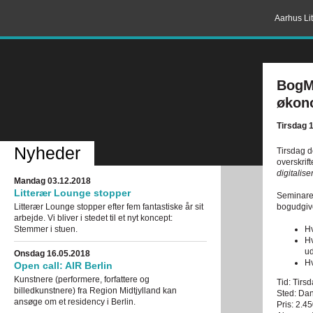
Aarhus Lit
BogMa
økon
Tirsdag 
Nyheder
Tirsdag d
overskrif
digitalise
Mandag 03.12.2018
Litterær Lounge stopper
Seminaret
Litterær Lounge stopper efter fem fantastiske år sit
bogudgiv
arbejde. Vi bliver i stedet til et nyt koncept:
Stemmer i stuen.
Hv
Hv
ud
Onsdag 16.05.2018
Hv
Open call: AIR Berlin
Kunstnere (performere, forfattere og
Tid: Tirs
billedkunstnere) fra Region Midtjylland kan
Sted: Dan
ansøge om et residency i Berlin.
Pris: 2.4