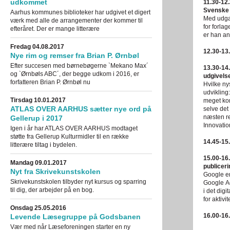
udkommet
11.30-12.
Svenske 
Aarhus kommunes biblioteker har udgivet et digert
Med udgan
værk med alle de arrangementer der kommer til
for forla
efteråret. Der er mange litterære
er han an
Fredag 04.08.2017
12.30-13
Nye rim og remser fra Brian P. Ørnbøl
Efter succesen med børnebøgerne `Mekano Max´
13.30-14.
og `Ørnbøls ABC´, der begge udkom i 2016, er
udgivels
forfatteren Brian P. Ørnbøl nu
Hvilke ny
udvikling
Tirsdag 10.01.2017
meget kom
ATLAS OVER AARHUS sætter nye ord på
selve det
næsten re
Gellerup i 2017
Innovati
Igen i år har ATLAS OVER AARHUS modtaget
støtte fra Gellerup Kulturmidler til en række
14.45-15
litterære tiltag i bydelen.
15.00-16
Mandag 09.01.2017
publiceri
Nyt fra Skrivekunstskolen
Google e
Skrivekunstskolen tilbyder nyt kursus og sparring
Google A
til dig, der arbejder på en bog.
i det dig
for aktivi
Onsdag 25.05.2016
16.00-16
Levende Læsegruppe på Godsbanen
Vær med når Læseforeningen starter en ny