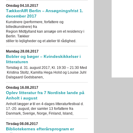
Onsdag 04.10.2017
TækkerAIR Berlin – Ansøgningsfrist 1.
december 2017
Kunstnere (performere, forfattere og
billedkunstnere) fra
Region Midtjylland kan ansøge om et residency i
Berlin. Tækker
stiller to lejligheder og et atelier til rådighed.
Mandag 28.08.2017
Bobler og bøger – Kvindeskikkelser i
litteraturen
Torsdag d. 31. august 2017, Kl. 19:30 – 21:30 Med
Kristina Stoltz, Kamilla Hega Holst og Louise Juhl
Dalsgaard Godsbanen,
Onsdag 16.08.2017
Oplev litteratur fra 7 Nordiske lande på
Anholt i august
Anholt lægger ø til en 4-dages litteraturfestival d.
17.-20. august, der samler 13 forfattere fra
Danmark, Sverige, Norge, Finland, Island,
Tirsdag 08.08.2017
Bibliotekernes efterårsprogram er