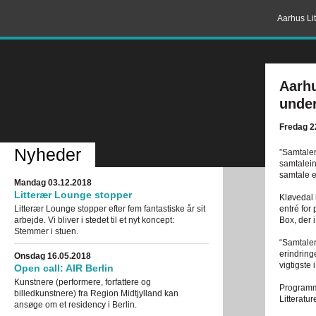
Aarhus Lit
Aarhu
under
Fredag 22
Nyheder
”Samtaler
samtalein
samtale e
Mandag 03.12.2018
Litterær Lounge stopper
Kløvedal 
Litterær Lounge stopper efter fem fantastiske år sit
entré for
arbejde. Vi bliver i stedet til et nyt koncept:
Box, der 
Stemmer i stuen.
“Samtaler 
erindringe
Onsdag 16.05.2018
vigtigste 
Open call: AIR Berlin
Kunstnere (performere, forfattere og
Programme
billedkunstnere) fra Region Midtjylland kan
Litteratu
ansøge om et residency i Berlin.