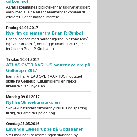
udkommet
Aarhus kommunes biblioteker har udgivet et digert
værk med alle de arrangementer der kommer til
efteråret. Der er mange litterære
Fredag 04.08.2017
Nye rim og remser fra Brian P. Ørnbøl
Efter succesen med børnebøgerne `Mekano Max´
og `Ørnbøls ABC´, der begge udkom i 2016, er
forfatteren Brian P. Ørnbøl nu
Tirsdag 10.01.2017
ATLAS OVER AARHUS sætter nye ord på
Gellerup i 2017
Igen i år har ATLAS OVER AARHUS modtaget
støtte fra Gellerup Kulturmidler til en række
litterære tiltag i bydelen.
Mandag 09.01.2017
Nyt fra Skrivekunstskolen
Skrivekunstskolen tilbyder nyt kursus og sparring
til dig, der arbejder på en bog.
Onsdag 25.05.2016
Levende Læsegruppe på Godsbanen
Vær med når Læseforeningen starter en ny