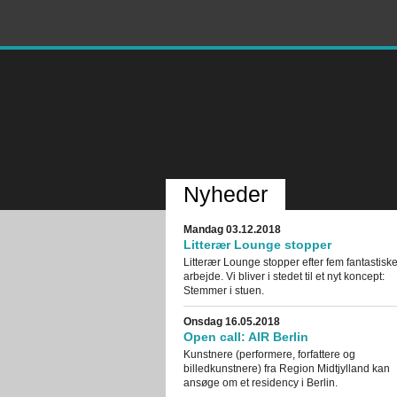
Nyheder
Mandag 03.12.2018
Litterær Lounge stopper
Litterær Lounge stopper efter fem fantastiske 
arbejde. Vi bliver i stedet til et nyt koncept:
Stemmer i stuen.
Onsdag 16.05.2018
Open call: AIR Berlin
Kunstnere (performere, forfattere og
billedkunstnere) fra Region Midtjylland kan
ansøge om et residency i Berlin.