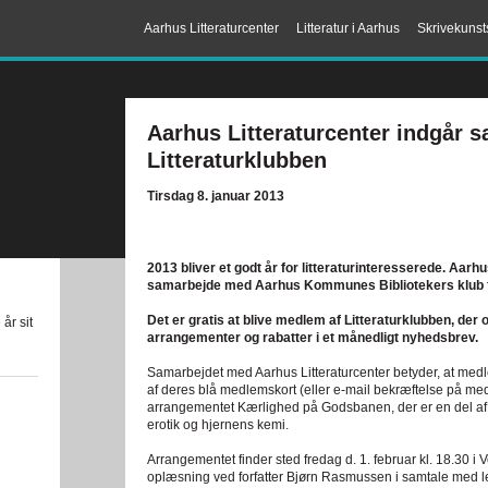
Aarhus Litteraturcenter
Litteratur i Aarhus
Skrivekunst
Aarhus Litteraturcenter indgår 
Litteraturklubben
Tirsdag 8. januar 2013
2013 bliver et godt år for litteraturinteresserede. Aarh
samarbejde med Aarhus Kommunes Bibliotekers klub for
Det er gratis at blive medlem af Litteraturklubben, d
år sit
arrangementer og rabatter i et månedligt nyhedsbrev.
Samarbejdet med Aarhus Litteraturcenter betyder, at medl
af deres blå medlemskort (eller e-mail bekræftelse på me
arrangementet Kærlighed på Godsbanen, der er en del a
erotik og hjernens kemi.
Arrangementet finder sted fredag d. 1. februar kl. 18.30
oplæsning ved forfatter Bjørn Rasmussen i samtale med 