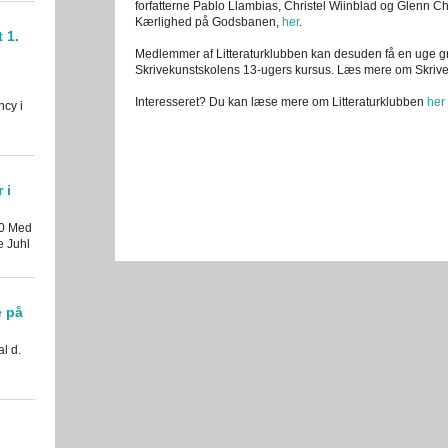
forfatterne Pablo Llambias, Christel Wiinblad og Glenn C
Kærlighed på Godsbanen,
her
.
 1.
Medlemmer af Litteraturklubben kan desuden få en uge grati
Skrivekunstskolens 13-ugers kursus. Læs mere om Skriv
Interesseret? Du kan læse mere om Litteraturklubben
her
ncy i
 i
30 Med
e Juhl
e på
al d.