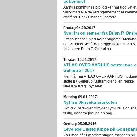
udkommet
Aarhus kommunes biblioteker har udgivet et 
værk med alle de arrangementer der kommer 
efteråret. Der er mange litterære
Fredag 04.08.2017
Nye rim og remser fra Brian P. Ørnb
Efter succesen med børnebøgerne `Mekano
og `Ørnbøls ABC´, der begge udkom i 2016, 
forfatteren Brian P. Ørnbøl nu
Tirsdag 10.01.2017
ATLAS OVER AARHUS sætter nye o
Gellerup i 2017
Igen i år har ATLAS OVER AARHUS modtag
støtte fra Gellerup Kulturmidler til en række
litterære tiltag i bydelen.
Mandag 09.01.2017
Nyt fra Skrivekunstskolen
Skrivekunstskolen tilbyder nyt kursus og spa
til dig, der arbejder på en bog.
Onsdag 25.05.2016
Levende Læsegruppe på Godsban
Vær med når Læseforeningen starter en ny