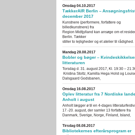
Onsdag 04.10.2017
TækkerAIR Berlin – Ansøgningsfrist
december 2017
Kunstnere (performere, forfattere og
billedkunstnere) fra
Region Midtjylland kan ansøge om et reside
Berlin. Tækker
stiller to lejligheder og et atelier til rådighed.
Mandag 28.08.2017
Bobler og bøger – Kvindeskikkelser
litteraturen
Torsdag d. 31. august 2017, Kl. 19:30 – 21:
Kristina Stoltz, Kamilla Hega Holst og Louis
Dalsgaard Godsbanen,
Onsdag 16.08.2017
Oplev litteratur fra 7 Nordiske land
Anholt i august
Anholt lægger ø til en 4-dages litteraturfestiv
17.-20. august, der samler 13 forfattere fra
Danmark, Sverige, Norge, Finland, Island,
Tirsdag 08.08.2017
Bibliotekernes efterårsprogram er