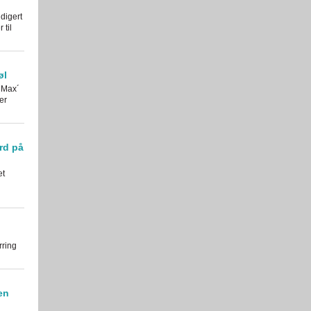
digert
til
øl
 Max´
er
rd på
et
rring
en