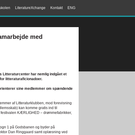
skolen
LiteratureXchange
Kontakt
ENG
samarbejde med
us Litteraturcenter har nemlig indgået et
 litteraturaficionadoer.
er orienterer sine medlemmer om spændende
emmer af Litteraturklubben, mod forevisning
dlemsskab) kan komme gratis ind til
f festivalen KÆRLIGHED – drømmefabrikker,
 i Vogn 1 på Godsbanen og byder på
lektor Dan Ringgaard samt oplæsning ved