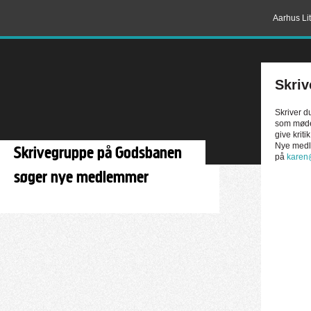
Aarhus Lit
Skri
Skriver d
som mødes 
give kriti
Nye medl
Skrivegruppe på Godsbanen
på
karen
søger nye medlemmer